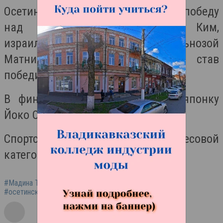
Осетинская дзюдоистка одержала победу
над кореянкой Хьеми Ким,
израильтянкой Майей Гошен и Гульнозой
Матниязовой из Узбекистана, став
победительницей турнира.
В финале Таймазова поборола японку
Йоко Оно.
Спортсменка выступает в весовой
категории до 70 кг.
#Мадина Таймазова
#турнир Большого шлема
#осетинская дзюдоистка
#дзюдо
#победительница