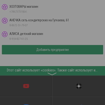
ХОЗТОВАРЫ магазин
+78673731864
АНЕЧКА сеть кондитерских на Гугкаева, 61
8-8672-51-79-07
АЛИСА детский магазин
8-918-827-61-25
Добавить предприятие
Этот сайт использует «cookies». Также сайт использует интернет-сервис для сбора технических данных касательно посетителей с целью получения маркетинговой и статистической информации. Условия обработки данных посетителей сайта см.
〉