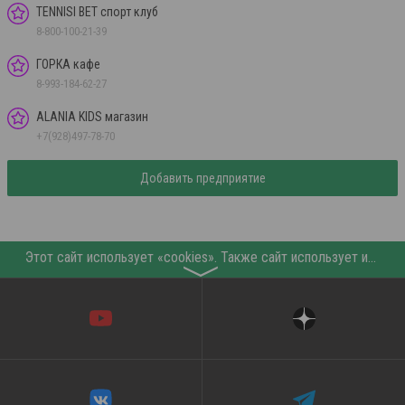
TENNISI BET спорт клуб
8-800-100-21-39
ГОРКА кафе
8-993-184-62-27
ALANIA KIDS магазин
+7(928)497-78-70
Добавить предприятие
Этот сайт использует «cookies». Также сайт использует интернет-сервис для сбора технических данных касательно посетителей с целью получения маркетинговой и статистической информации. Условия обработки данных посетителей сайта см.
〉