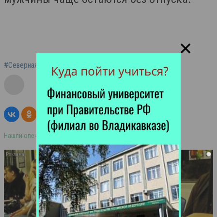
#Северная Осетия
#Владикавказ
#Опрос
#Отдых
Нашли опечатку в тексте? Выделите её и нажмите ctrl+enter
i