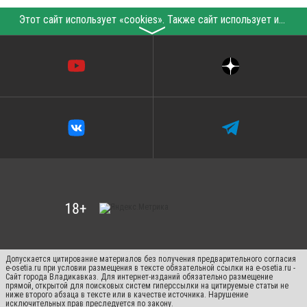
Этот сайт использует «cookies». Также сайт использует интернет-сервис для сбора технических данных касательно посетителей с целью получения маркетинговой и статистической информации. Условия обработки данных посетителей сайта см.
〉
Допускается цитирование материалов без получения предварительного согласия
e-osetia.ru при условии размещения в тексте обязательной ссылки на e-osetia.ru -
Сайт города Владикавказ. Для интернет-изданий обязательно размещение
прямой, открытой для поисковых систем гиперссылки на цитируемые статьи не
ниже второго абзаца в тексте или в качестве источника. Нарушение
исключительных прав преследуется по закону.