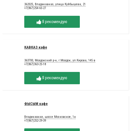
362025, Владикавказ, улица Куйбышева, 21
+7(867)254-65-27
Я рекомендую
КАВКАЗ кафе
363700, Моздокский р-н, г.Моздок, ул.Кирова, 145 в
+7(867)363-25-18
Я рекомендую
ФЫСЫМ кафе
Владикавказ, шоссе Московское, 1а
+7(867)252-29-39