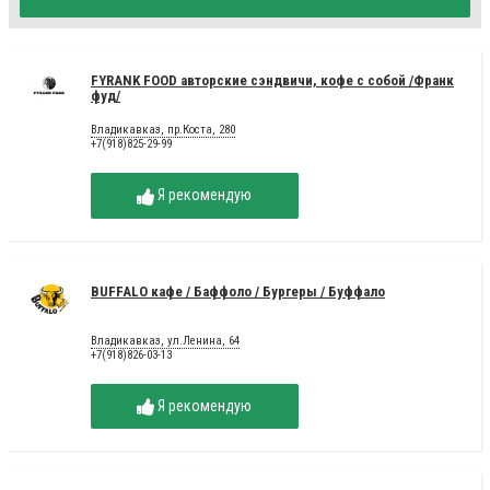
FYRANK FOOD авторские сэндвичи, кофе с собой /Франк
фуд/
Владикавказ, пр.Коста, 280
+7(918)825-29-99
Я рекомендую
BUFFALO кафе / Баффоло / Бургеры / Буффало
Владикавказ, ул.Ленина, 64
+7(918)826-03-13
Я рекомендую