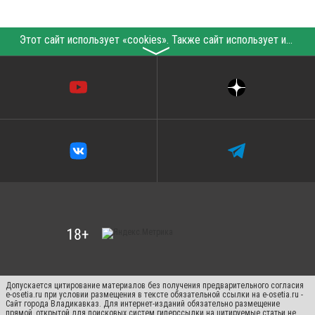
Этот сайт использует «cookies». Также сайт использует интернет-сервис для сбора технических данных касательно посетителей с целью получения маркетинговой и статистической информации. Условия обработки данных посетителей сайта см.
〉
Допускается цитирование материалов без получения предварительного согласия
e-osetia.ru при условии размещения в тексте обязательной ссылки на e-osetia.ru -
Сайт города Владикавказ. Для интернет-изданий обязательно размещение
прямой, открытой для поисковых систем гиперссылки на цитируемые статьи не