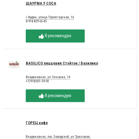
ШАУРМА У СОСА
г.Ардон, улица Пролетарская, 16
8-918-829-55-45
Я рекомендую
BASILICO пиццерия Стэйтон / Базилико
Владикавказ, ул.Гагкаева, 1б
+7(918)821-59-00
Я рекомендую
ГОРЕЦ кафе
Владикавказ, пос.Заводской, ул.Трассовая,