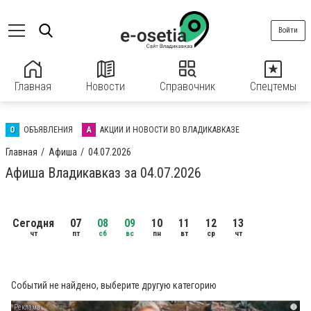
Войти
Главная
Новости
Справочник
Спецтемы
О
ОБЪЯВЛЕНИЯ
А
АКЦИИ И НОВОСТИ ВО ВЛАДИКАВКАЗЕ
Главная
Афиша
04.07.2026
Афиша Владикавказ за 04.07.2026
Сегодня
07
08
09
10
11
12
13
чт
пт
сб
вс
пн
вт
ср
чт
Событий не найдено, выберите другую категорию
i