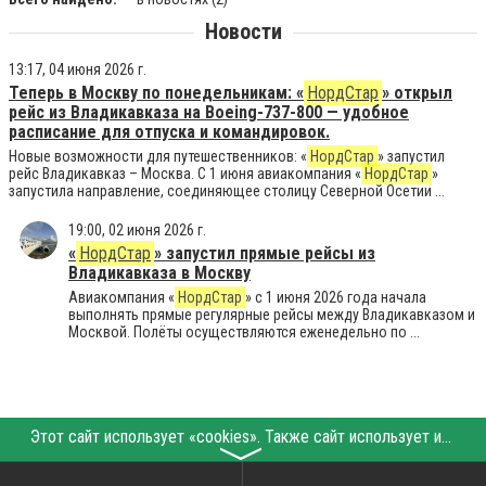
Новости
13:17, 04 июня 2026 г.
Теперь в Москву по понедельникам: «
НордСтар
» открыл
рейс из Владикавказа на Boeing-737-800 — удобное
расписание для отпуска и командировок.
Новые возможности для путешественников: «
НордСтар
» запустил
рейс Владикавказ – Москва. С 1 июня авиакомпания «
НордСтар
»
запустила направление, соединяющее столицу Северной Осетии ...
19:00, 02 июня 2026 г.
«
НордСтар
» запустил прямые рейсы из
Владикавказа в Москву
Авиакомпания «
НордСтар
» с 1 июня 2026 года начала
выполнять прямые регулярные рейсы между Владикавказом и
Москвой. Полёты осуществляются еженедельно по ...
Этот сайт использует «cookies». Также сайт использует интернет-сервис для сбора технических данных касательно посетителей с целью получения маркетинговой и статистической информации. Условия обработки данных посетителей сайта см.
〉