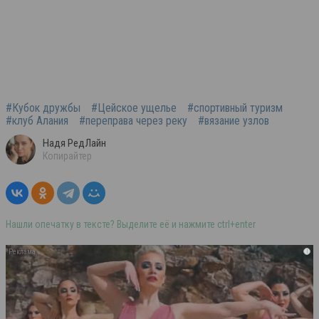
#Кубок дружбы
#Цейское ущелье
#спортивный туризм
#клуб Алания
#переправа через реку
#вязание узлов
Надя РедЛайн
Копирайтер
Нашли опечатку в тексте? Выделите её и нажмите ctrl+enter
i