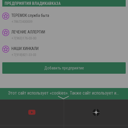
ПРЕДПРИЯТИЯ ВЛАДИКАВКАЗА
ТЕРЕМОК служба быта
+78672400009
ЛЕЧЕНИЕ АЛЛЕРГИИ
+7(963)176-03-00
НАШИ ХИНКАЛИ
+7(918)821-33-03
Добавить предприятие
Этот сайт использует «cookies». Также сайт использует интернет-сервис для сбора технических данных касательно посетителей с целью получения маркетинговой и статистической информации. Условия обработки данных посетителей сайта см.
〉