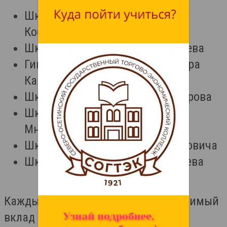
Школа №19 — имя Ермолая
Коберидзе
Школа №30 — имя Сергея Бицаева
Гимназия №16 — имя Александра
Карасёва
Школа №31 — имя Энвера Ахсарова
Школа №37 — имя Александра
Мнацаканова
Школа №48 — имя Юрия Бунимовича
Школа №41 — имя Астана Кесаева
Каждый из этих людей внёс неоценимый
вклад в Победу и защиту Родины, а