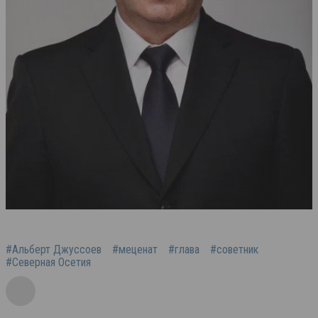
#Альберт Джуссоев
#меценат
#глава
#советник
#Северная Осетия