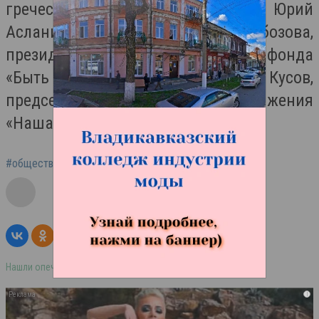
греческого общества «Прометей» Юрий
Асланиди, журналист Елена Гобозова,
президент благотворительного фонда
«Быть добру» Амурхан Кусов,
председатель общественного движения
«Наша Осетия» Вячеслав Лагкуев.
#общественная палата депутаты
#парламент
Нашли опечатку в тексте? Выделите её и нажмите ctrl+enter
i