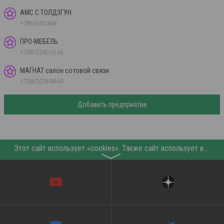
АМС С.ТОЛДЗГУН
+78673433468
ПРО-МЕБЕЛЬ
+7(867)240-33-63
МАГНАТ салон сотовой связи
+7(867)254-89-69
Добавить предприятие
Этот сайт использует «cookies». Также сайт использует интернет-сервис для сбора технических данных касательно посетителей с целью получения маркетинговой и статистической информации. Условия обработки данных посетителей сайта см.
〉