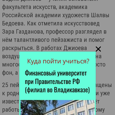
факультета искусств, академика
Российской академии художеств Шалвы
Бедоева. Как отметила искусствовед
Зара Газданова, профессор разглядел в
нём талантливого пейзажиста и помог
раскрыться. В работах Джиоева
воздушная среда осязаема, написана
многослойно и сложно — это не просто
фон, а душа картины.
25 пейзажей Залины Битиевой обращены
к родным местам из детства. Будучи уже
известным живописцем, она создаёт
работы с теплом и любовью к родному