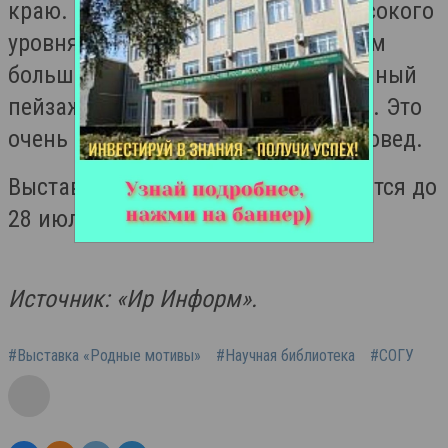
краю. «Каждый из них, помимо высокого
уровня исполнения, наполнен таким
большим чувством, что даже скромный
пейзаж вызывает ответные эмоции. Это
очень ценно», — отмечает искусствовед.
Выставка «Родные мотивы» продлится до
28 июля. Вход свободный.
Источник: «Ир Информ».
#Выставка «Родные мотивы»
#Научная библиотека
#СОГУ