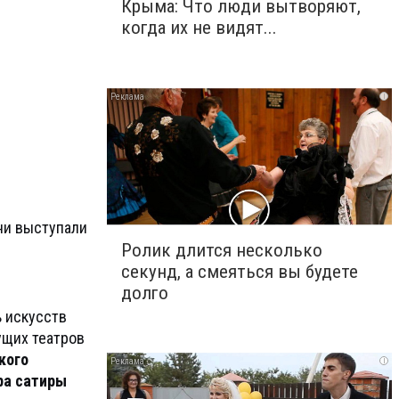
Крыма: Что люди вытворяют,
когда их не видят...
i
ни выступали
Ролик длится несколько
секунд, а смеяться вы будете
долго
ь искусств
ущих театров
кого
i
ра сатиры