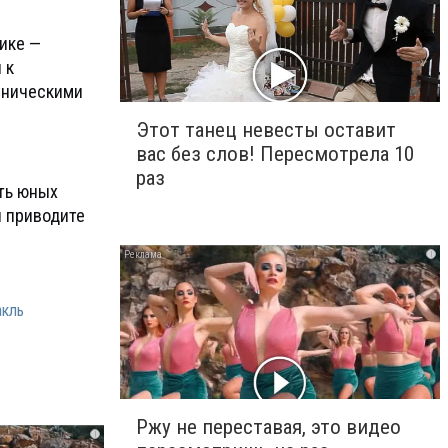
сике —
 к
еническими
Этот танец невесты оставит
вас без слов! Пересмотрела 10
раз
ть юных
и приводите
i
акль
Ржу не переставая, это видео
i