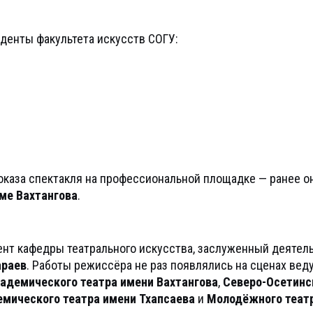
уденты факультета искусств СОГУ:
показа спектакля на профессиональной площадке — ранее о
ме Вахтангова
.
ент кафедры театрального искусства, заслуженный деятел
араев
. Работы режиссёра не раз появлялись на сценах вед
кадемического театра имени Вахтангова
,
Северо-Осетинс
емического театра имени Тхапсаева
и
Молодёжного теат