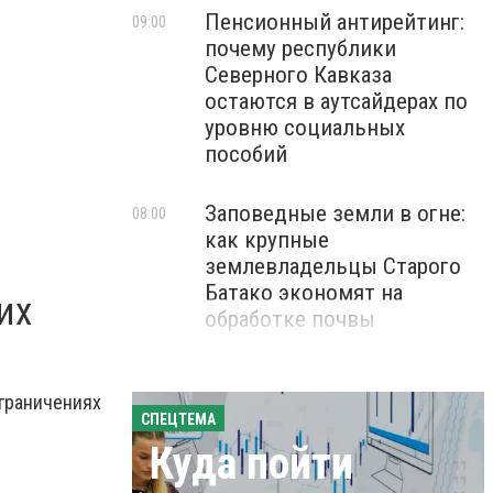
Пенсионный антирейтинг:
09:00
почему республики
Северного Кавказа
остаются в аутсайдерах по
уровню социальных
пособий
Заповедные земли в огне:
08:00
как крупные
землевладельцы Старого
Батако экономят на
их
обработке почвы
граничениях
СПЕЦТЕМА
Куда пойти