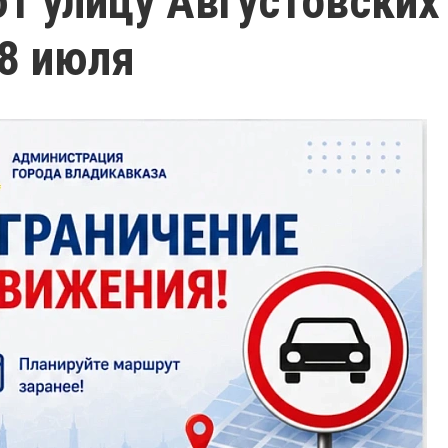
т улицу Августовских
8 июля