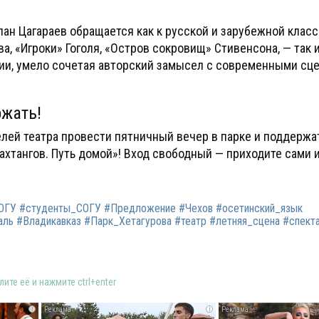
ан Цагараев обращается как к русской и зарубежной клас
, «Игроки» Гоголя, «Остров сокровищ» Стивенсона, — так и
ии, умело сочетая авторский замысел с современными сц
жать!
лей театра провести пятничный вечер в парке и поддержа
ахтангов. Путь домой»! Вход свободный — приходите сами 
ОГУ #студенты_СОГУ #Предложение #Чехов #осетинский_язык
ль #Владикавказ #Парк_Хетагурова #театр #летняя_сцена #спект
ите её и нажмите ctrl+enter
i
i