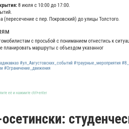
крытия:
8 июля с 10:00 до 17:00.
ытий.
а (пересечение с пер. Покровский) до улицы Толстого.
лям
томобилистам с просьбой с пониманием отнестись к ситуац
е планировать маршруты с объездом указанног
адикавказ #ул_Августовских_событий #траурные_мероприятия #8
ли #Ограничение_движения
ите её и нажмите ctrl+enter
-осетински: студенчес