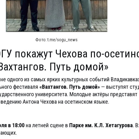
Фото: t.me/sogu_news
ГУ покажут Чехова по-осетин
Вахтангов. Путь домой»
ене одного из самых ярких культурных событий Владикавказа
ьного фестиваля
«Вахтангов. Путь домой»
— выступят сту
ударственного университета. Молодые актёры представят
ведению Антона Чехова на осетинском языке.
ля в 18:00
на летней сцене в
Парке им. К.Л. Хетагурова
. 
лающих.