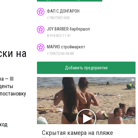
ФАП С.ДОНГАРОН
+78673821458
JOY BARBER барбершоп
8-918-823-11-91
МАРИО строймаркет
ски на
+7(867)246-58-88
Добавить предприятие
 — III
i
денты
 постановку
Вход
Скрытая камера на пляже