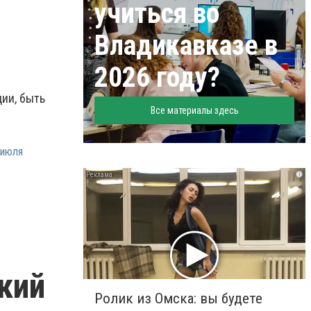
учиться во
Владикавказе в
2026 году?
ии, быть
Все материалы здесь
_июля
i
кий
Ролик из Омска: вы будете