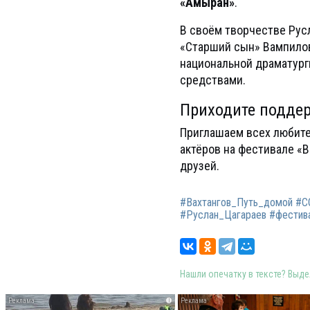
«Амыран»
.
В своём творчестве Русл
«Старший сын» Вампилова
национальной драматург
средствами.
Приходите поддер
Приглашаем всех любите
актёров на фестивале «В
друзей.
#Вахтангов_Путь_домой #С
#Руслан_Цагараев #фестива
Нашли опечатку в тексте? Выдел
i