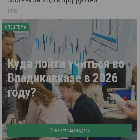
составили 26,6 млрд рублей
14:58
СПЕЦТЕМА
Куда пойти учиться во
Владикавказе в 2026
году?
Все материалы здесь