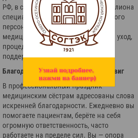
РФ, в стране трудятся более 1,2 миллиона
специалистов среднего медицинского
персонала. Это люди, на которых в
медицине держится многое: приём, уход,
процедуры, наблюдение, слово
поддержки.
Благодарность за ежедневный подвиг
В профессиональный праздник
медицинским сёстрам адресованы слова
искренней благодарности. Ежедневно вы
помогаете пациентам, берёте на себя
огромную ответственность, часто
работаете на пределе сил. Вы — опора