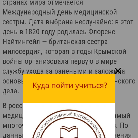
странах мира отмечается
Международный день медицинской
сестры. Дата выбрана неслучайно: в этот
день в 1820 году родилась Флоренс
Найтингейл — британская сестра
милосердия, которая в годы Крымской
войны организовала первую в мире
службу ухода за ранеными и заложила
основы профессионального сестринского
дела.
В российском здравоохранении
медицинские сёстры составляют самый
многочисленный отряд работников. По
данным Министерства здравоохранения