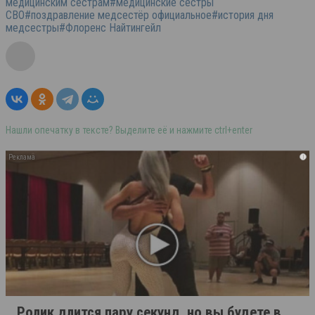
медицинским сёстрам#медицинские сёстры
СВО#поздравление медсестёр официальное#история дня
медсестры#Флоренс Найтингейл
Нашли опечатку в тексте? Выделите её и нажмите ctrl+enter
i
Ролик длится пару секунд, но вы будете в