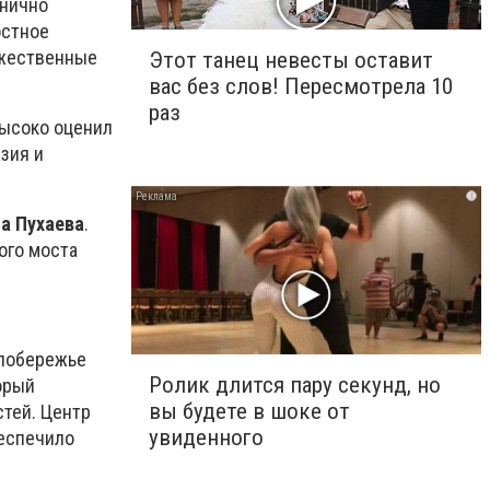
анично
остное
ожественные
Этот танец невесты оставит
вас без слов! Пересмотрела 10
раз
высоко оценил
зия и
i
а Пухаева
.
ого моста
 побережье
Ролик длится пару секунд, но
торый
вы будете в шоке от
стей. Центр
увиденного
еспечило