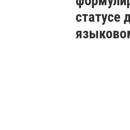
формулир
статусе 
языково