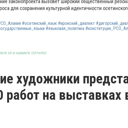
ние законопроекта вызовет широкий общественный резон
роса для сохранения культурной идентичности осетинского
СО_Алания #осетинский_язык #иронский_диалект #дигорский_диа
осударственные_языки #языковая_политика #конституция_РСО_Ал
ите её и нажмите ctrl+enter
ие художники предст
0 работ на выставках 