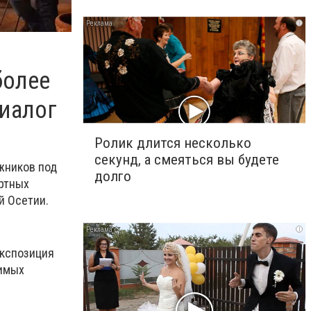
i
более
Диалог
Ролик длится несколько
секунд, а смеяться вы будете
жников под
долго
ортных
й Осетии.
i
Экспозиция
чимых