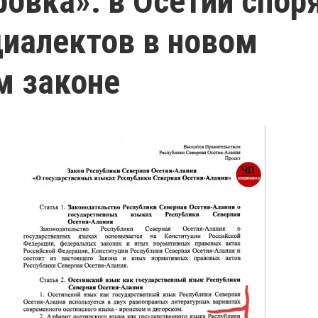
овка»: в Осетии споря
диалектов в новом
м законе