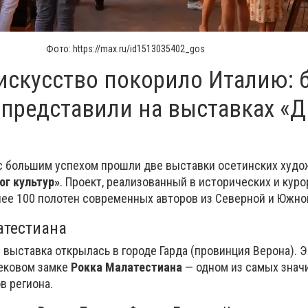
Фото: https://max.ru/id1513035402_gos
искусство покорило Италию: 
 представили на выставках «
 с большим успехом прошли две выставки осетинских худо
ог культур»
. Проект, реализованный в исторических и кур
лее 100 полотен современных авторов из Северной и Южно
атестиана
 выставка открылась в городе Гарда (провинция Верона). 
вековом замке
Рокка Малатестиана
— одном из самых зна
в региона.