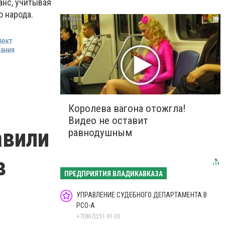
анс, учитывая
 народа.
i
лект
ания
Королева вагона отожгла!
Видео не оставит
авили
равнодушным
в
ПРЕДПРИЯТИЯ ВЛАДИКАВКАЗА
УПРАВЛЕНИЕ СУДЕБНОГО ДЕПАРТАМЕНТА В
РСО-А
+7(867)251-91-30