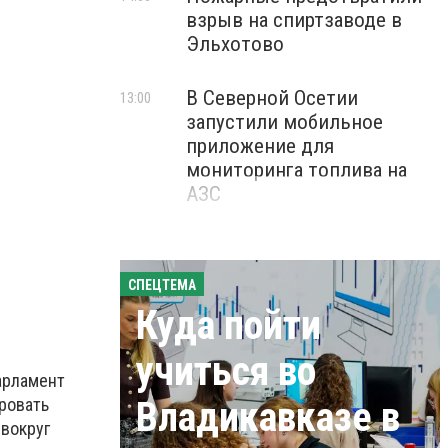
взрыв на спиртзаводе в
Эльхотово
В Северной Осетии
13:00
запустили мобильное
приложение для
мониторинга топлива на
АЗС
СПЕЦТЕМА
Куда пойти
учиться во
арламент
ровать
Владикавказе в
 вокруг