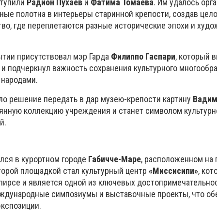
ступили
Радион Пухаев
и
Фатима Томаева
. Им удалось орг
ные полотна в интерьеры старинной крепости, создав цел
во, где переплетаются разные исторические эпохи и худ
тии присутствовал мэр Гарда
Филиппо Гаспари
, который 
и подчеркнул важность сохранения культурного многообра
 народами.
о решение передать в дар музею-крепости картину
Вадим
янную коллекцию учреждения и станет символом культурн
й.
лся в курортном городе
Габичче-Маре
, расположенном на
торой площадкой стал культурный центр
«Миссисипи»
, ко
 пирсе и является одной из ключевых достопримечательно
еждународные симпозиумы и выставочные проекты, что об
кспозиции.