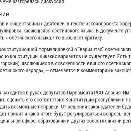
 уже разгорелась дискуссия.
ние
ов и общественных деятелей, в тексте законопроекта сод
улировка, касающаяся осетинского языка. В документе у
ты» осетинского языка, что вызывает критику.
конституционной формулировкой о "вариантах" осетинского
асно конституции, никаких вариантов не существует. Есть 
игорский), являющиеся в совокупности единого осетинског
сетинского народа», — отмечается в комментарии к законо
а находится в руках депутатов Парламента РСО-Алания. Им
кт, оценить его соответствие Конституции республики и Р
удить возможные поправки. От решения законодателей буде
дет принят и как в итоге будут регулироваться вопросы и
циальной сфере, образовании и других областях жизни рег