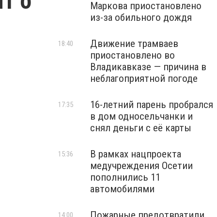
т о
Маркова приостановлено
из-за обильного дождя
Движение трамваев
18:40
приостановлено во
Владикавказе — причина в
неблагоприятной погоде
16-летний парень пробрался
17:35
в дом односельчанки и
снял деньги с её карты
В рамках нацпроекта
15:36
медучреждения Осетии
пополнились 11
автомобилями
Пожарные предотвратили
14:00