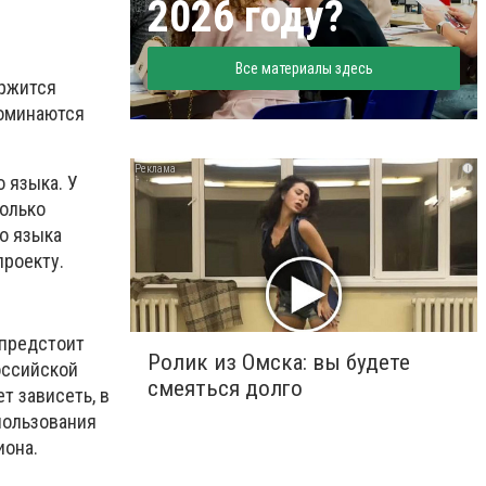
2026 году?
Все материалы здесь
ержится
поминаются
i
 языка. У
только
о языка
проекту.
 предстоит
Ролик из Омска: вы будете
оссийской
смеяться долго
т зависеть, в
спользования
иона.