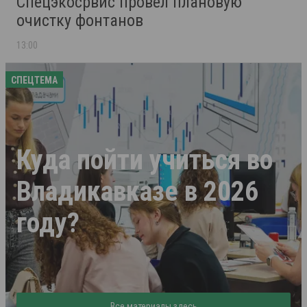
Спецэкосрвис провёл плановую
очистку фонтанов
13:00
СПЕЦТЕМА
Куда пойти учиться во
Владикавказе в 2026
году?
Все материалы здесь