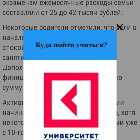
экзаменам ежемесячные расходы семьи
составляли от 25 до 42 тысяч рублей.
Некоторые родители отметили, что если в
начале учебного года темп был
спокойным, то к весне количество
занятий резко возросло.
Дополнительные интенсивы на
финишной прямой увеличили общую
сумму до 225–400 тысяч рублей.
Активная подготовка с репетиторами
начиналась в основном с 11 класса, хотя
некоторые пользовались их услугами уже
с 10-го.