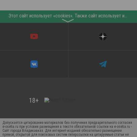
Этот сайт использует «cookies». Также сайт использует интернет-сервис для сбора технических данных касательно посетителей с целью получения маркетинговой и статистической информации. Условия обработки данных посетителей сайта см.
〉
Допускается цитирование материалов без получения предварительного согласия
e-osetia.ru при условии размещения в тексте обязательной ссылки на e-osetia.ru -
Сайт города Владикавказ. Для интернет-изданий обязательно размещение
прямой, открытой для поисковых систем гиперссылки на цитируемые статьи не