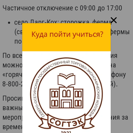
Частичное отключение с 09:00 до 17:00
село Дарг-Кох: сторожка, ферма
(свинарник), жилой дом возле фермы
по улице Полевой
По всем вопросам электроснабжения
можно круглосуточно обращаться на
«горячую линию» «Россети» по телефону
8-800-220-0-220 (звонок бесплатный).
Просим с пониманием отнестись к
важным для всех потребителей
мероприятиям и приносим извинения за
временные неудобства.