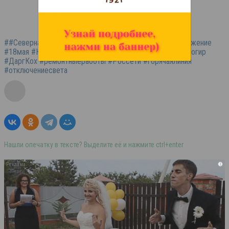
##СевернаяОсетия #плановыеотключения #энергоснабжение
#18мая #Нарт #Рассвет #НижнийФиагдон #Хурикау #Ногир
#ДаргКох #ремонтныеработы #Россети #горячаялиния
#отключениесвета
Нашли опечатку в тексте? Выделите её и нажмите ctrl+enter
i