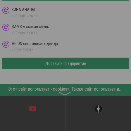
ВИНА АНАПЫ
+7(988)837-26-99
SAMS мужская обувь
+7(928)935-00-15
ARION спортивная одежда
+79993599912
Добавить предприятие
Этот сайт использует «cookies». Также сайт использует интернет-сервис для сбора технических данных касательно посетителей с целью получения маркетинговой и статистической информации. Условия обработки данных посетителей сайта см.
〉