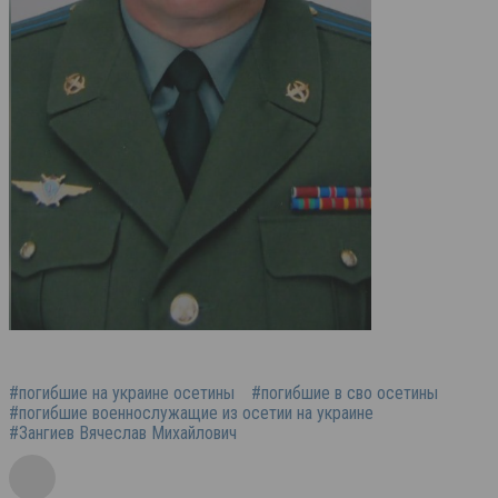
#погибшие на украине осетины
#погибшие в сво осетины
#погибшие военнослужащие из осетии на украине
#Зангиев Вячеслав Михайлович