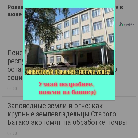
Ролик длится пару секунд, но вы будете в
шоке от увиденного
Пенсионный антирейтинг: почему
республики Северного Кавказа
остаются в аутсайдерах по уровню
социальных пособий
09:00
Заповедные земли в огне: как
крупные землевладельцы Старого
Батако экономят на обработке почвы
08:00