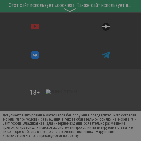
Этот сайт использует «cookies». Также сайт использует интернет-сервис для сбора технических данных касательно посетителей с целью получения маркетинговой и статистической информации. Условия обработки данных посетителей сайта см.
〉
Допускается цитирование материалов без получения предварительного согласия
e-osetia.ru при условии размещения в тексте обязательной ссылки на e-osetia.ru -
Сайт города Владикавказ. Для интернет-изданий обязательно размещение
прямой, открытой для поисковых систем гиперссылки на цитируемые статьи не
ниже второго абзаца в тексте или в качестве источника. Нарушение
исключительных прав преследуется по закону.