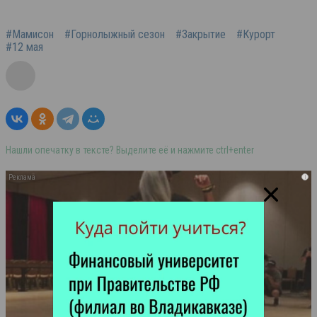
#Мамисон
#Горнолыжный сезон
#Закрытие
#Курорт
#12 мая
Нашли опечатку в тексте? Выделите её и нажмите ctrl+enter
i