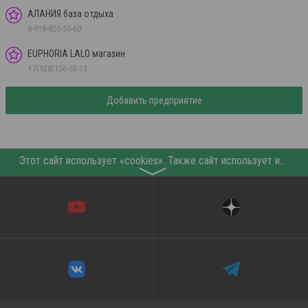
АЛАНИЯ база отдыха
8-918-826-50-60
EUPHORIA LALO магазин
+7(928)156-53-13
Добавить предприятие
Этот сайт использует «cookies». Также сайт использует интернет-сервис для сбора технических данных касательно посетителей с целью получения маркетинговой и статистической информации. Условия обработки данных посетителей сайта см.
〉