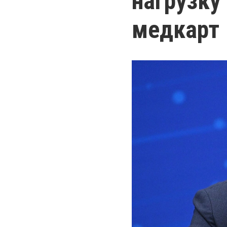
нагрузку
медкарт