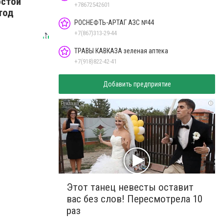
остой
+78672542601
тод
РОСНЕФТЬ-АРТАГ АЗС №44
+7(867)313-29-44
ТРАВЫ КАВКАЗА зеленая аптека
+7(918)822-42-41
Добавить предприятие
i
Этот танец невесты оставит
вас без слов! Пересмотрела 10
раз