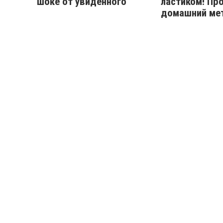
шоке от увиденного
ластиком! Пр
домашний ме