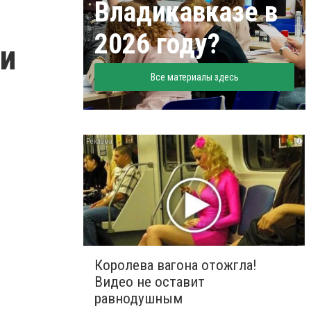
Владикавказе в
2026 году?
ли
Все материалы здесь
i
Королева вагона отожгла!
Видео не оставит
равнодушным