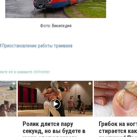
Фото: Википедия
#Приостановление работы трамваев
ите её и нажмите ctrl+enter
i
i
Ролик длится пару
Грибок на ног
секунд, но вы будете в
стирается как