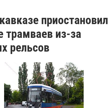
кавказе приостанови
 трамваев из-за
х рельсов