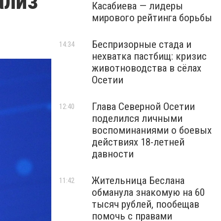
ализ
Касабиева — лидеры
мирового рейтинга борьбы
Беспризорные стада и
14:34
нехватка пастбищ: кризис
животноводства в сёлах
Осетии
Глава Северной Осетии
12:40
поделился личными
воспоминаниями о боевых
действиях 18-летней
давности
Жительница Беслана
11:42
обманула знакомую на 60
тысяч рублей, пообещав
помочь с правами