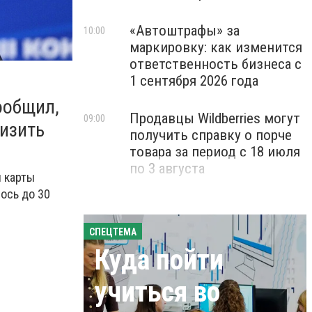
«Автоштрафы» за
10:00
маркировку: как изменится
ответственность бизнеса с
1 сентября 2026 года
ообщил,
Продавцы Wildberries могут
09:00
низить
получить справку о порче
товара за период с 18 июля
по 3 августа
й карты
ось до 30
СПЕЦТЕМА
Куда пойти
учиться во