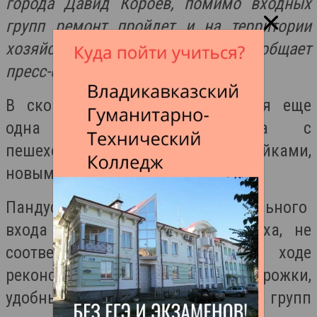
города Давид Короев, помимо входных
групп ремонт пройдет и на территории
хозяйственного двора. Об этом сообщает
пресс-служба АМС г.Владикавказа.
В скором времени там появится еще
одна благоустроенная зона с
пешеходными дорожками, скамейками,
новым освещением.
Пандус, установленный у центрального
входа в парк культуры и отдыха, не
соответствовал нормам. В ходе
реконструкции его заменят на дорожки,
удобные для маломобильных групп