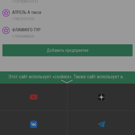
+7(918)835-39-31
АПРЕЛЬ А такси
+78673551018
ФЛАМИНГО-ТУР
+79054888650
Добавить предприятие
Этот сайт использует «cookies». Также сайт использует интернет-сервис для сбора технических данных касательно посетителей с целью получения маркетинговой и статистической информации. Условия обработки данных посетителей сайта см.
〉