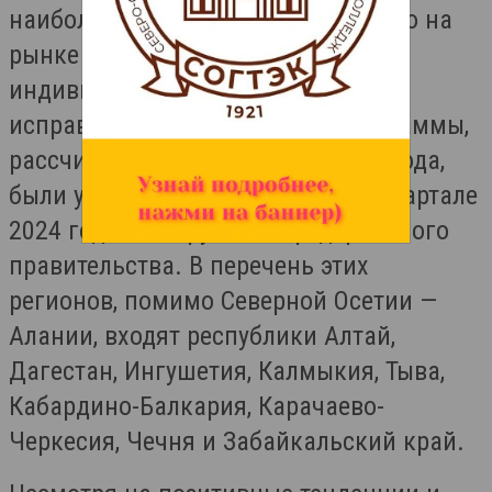
наиболее высокой напряженностью на
рынке труда реализуются
индивидуальные программы по
исправлению ситуации. Эти программы,
рассчитанные на период до 2030 года,
были утверждены еще в первом квартале
2024 года по поручению федерального
правительства. В перечень этих
регионов, помимо Северной Осетии —
Алании, входят республики Алтай,
Дагестан, Ингушетия, Калмыкия, Тыва,
Кабардино-Балкария, Карачаево-
Черкесия, Чечня и Забайкальский край.