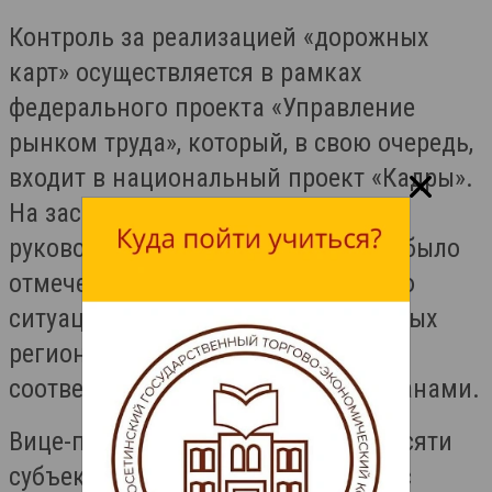
Контроль за реализацией «дорожных
карт» осуществляется в рамках
федерального проекта «Управление
рынком труда», который, в свою очередь,
входит в национальный проект «Кадры».
На заседании, прошедшем под
руководством Татьяны Голиковой, было
отмечено, что работа по улучшению
ситуации на рынке труда в указанных
регионах будет продолжена в
соответствии с утвержденными планами.
Вице-премьер напомнила, что в десяти
субъектах Российской Федерации с