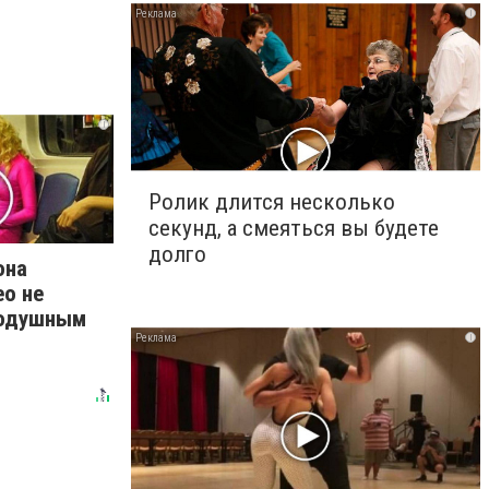
i
i
Ролик длится несколько
секунд, а смеяться вы будете
долго
она
ео не
нодушным
i