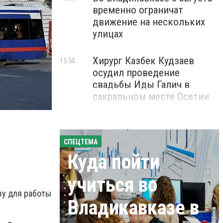
временно ограничат
движение на нескольких
улицах
Хирург Казбек Кудзаев
15:50
осудил проведение
свадьбы Иды Галич в
сакральном месте Осетии
СПЕЦТЕМА
Куда пойти
учиться во
зу для работы
Владикавказе в