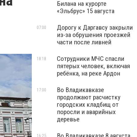
на
Билана на курорте
«Эльбрус» 15 августа
Дорогу к Даргавсу закрыли
07:00
из-за обрушения проезжей
части после ливней
Сотрудники МЧС спасли
18:18
пятерых человек, включая
ребёнка, на реке Ардон
Во Владикавказе
17:00
продолжают расчистку
городских кладбищ от
поросли и аварийных
деревье
Во Владикавказе 8 августа
16:25