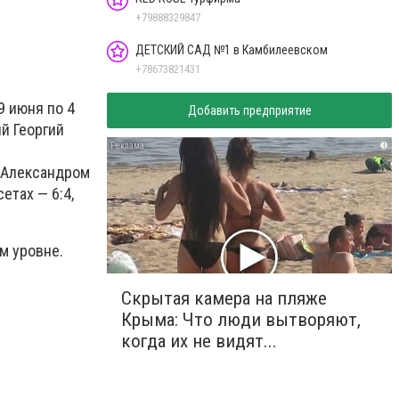
+79888329847
ДЕТСКИЙ САД №1 в Камбилеевском
+78673821431
9 июня по 4
Добавить предприятие
й Георгий
i
 Александром
етах — 6:4,
м уровне.
Скрытая камера на пляже
Крыма: Что люди вытворяют,
когда их не видят...