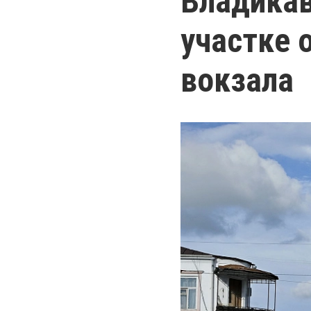
Владикав
участке 
вокзала