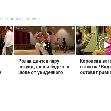
ите её и нажмите ctrl+enter
i
i
Ролик длится пару
Королева ваг
а
секунд, но вы будете в
отожгла! Вид
е
шоке от увиденного
оставит рав