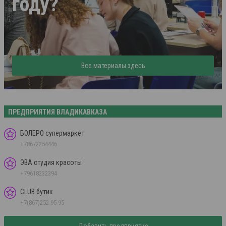
году?
Все материалы здесь
ПРЕДПРИЯТИЯ ВЛАДИКАВКАЗА
БОЛЕРО супермаркет
+78672254446
ЭВА студия красоты
+79618232394
CLUB бутик
+7(867)252-95-95