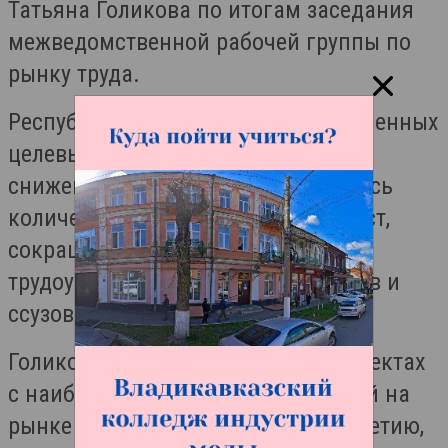
Татьяна Голикова по итогам заседания
межведомственной рабочей группы по
рынку труда.
Республика достигла всех установленных
целевых показателей — помимо
снижения безработицы, оценивались
количество созданных рабочих мест,
сокращение теневой занятости и
трудоустройство выпускников вузов и
ссузов.
Голикова напомнила, что в 10 субъектах
с наиболее напряжённой ситуацией на
рынке труда, включая Северную Осетию,