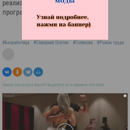
реализуются индивидуальные
программы до 2030 года.
#Безработица
#Северная Осетия
#Голикова
#Рынок труда
Нашли опечатку в тексте? Выделите её и нажмите ctrl+enter
i