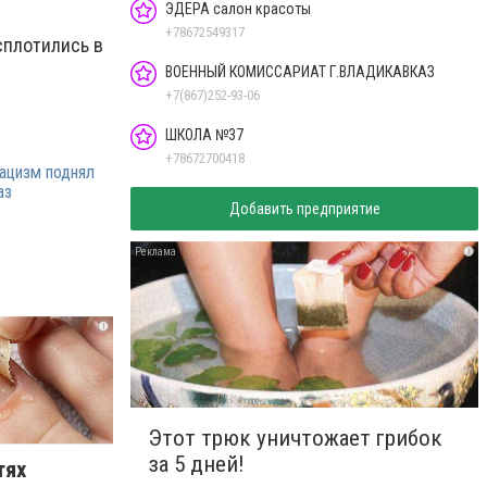
ЭДЕРА салон красоты
+78672549317
сплотились в
ВОЕННЫЙ КОМИССАРИАТ Г.ВЛАДИКАВКАЗ
+7(867)252-93-06
ШКОЛА №37
+78672700418
ацизм поднял
аз
Добавить предприятие
i
i
Этот трюк уничтожает грибок
за 5 дней!
тях