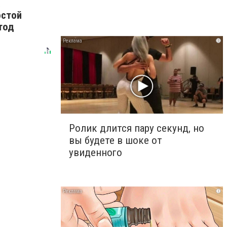
остой
тод
i
Ролик длится пару секунд, но
вы будете в шоке от
увиденного
i