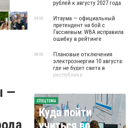
рублей к августу 2027 года
Итаума — официальный
09:00
претендент на бой с
Гассиевым: WBA исправила
ошибку в рейтинге
Плановые отключения
08:00
электроэнергии 10 августа:
где не будет света в
республике
ы —
СПЕЦТЕМА
Куда пойти
рода
учиться во