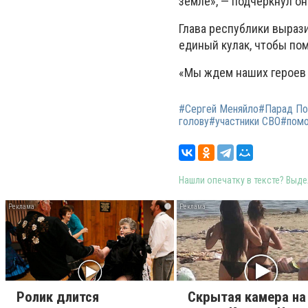
земле», — подчеркнул он
Глава республики вырази
единый кулак, чтобы по
«Мы ждем наших героев 
#Сергей Меняйло#Парад По
голову#участники СВО#пом
Нашли опечатку в тексте? Выдел
i
Ролик длится
Скрытая камера на