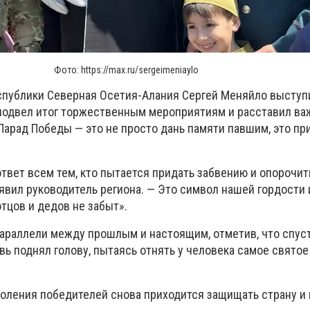
Фото: https://max.ru/sergeimeniaylo
спублики Северная Осетия-Алания Сергей Меняйло выступ
подвел итог торжественным мероприятиям и расставил в
 Парад Победы — это не просто дань памяти павшим, это п
твет всем тем, кто пытается придать забвению и опорочит
явил руководитель региона. — Это символ нашей гордости 
тцов и дедов не забыт».
араллели между прошлым и настоящим, отметив, что спус
ь поднял голову, пытаясь отнять у человека самое святое
коления победителей снова приходится защищать страну и 