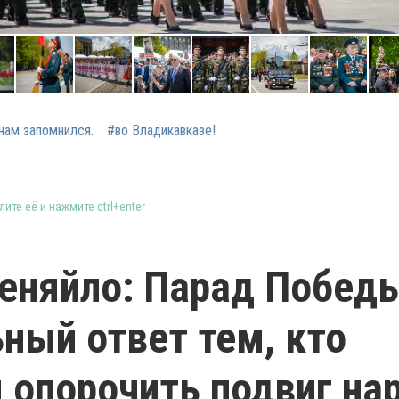
нам запомнился.
#во Владикавказе!
ите её и нажмите ctrl+enter
еняйло: Парад Побед
ный ответ тем, кто
 опорочить подвиг на