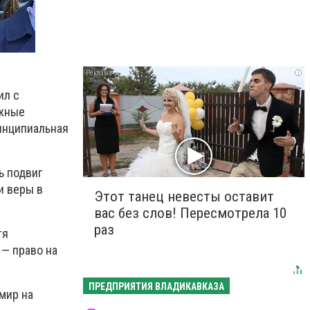
i
ил с
ажные
ринципиальная
ь подвиг
и веры в
Этот танец невесты оставит
вас без слов! Пересмотрела 10
раз
тя
 — право на
ПРЕДПРИЯТИЯ ВЛАДИКАВКАЗА
мир на