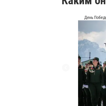
Каким он
День Победы во Вла