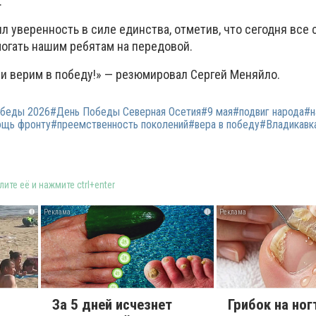
.
л уверенность в силе единства, отметив, что сегодня все 
могать нашим ребятам на передовой.
и верим в победу!» — резюмировал Сергей Меняйло.
беды 2026#День Победы Северная Осетия#9 мая#подвиг народа#н
ощь фронту#преемственность поколений#вера в победу#Владикавк
ите её и нажмите ctrl+enter
i
i
За 5 дней исчезнет
Грибок на ног