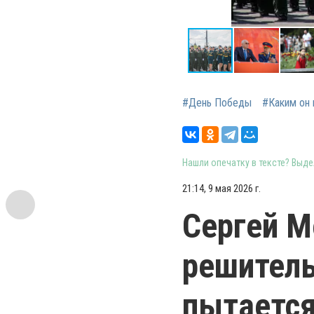
#День Победы
#Каким он 
Нашли опечатку в тексте? Выдел
21:14, 9 мая 2026 г.
Сергей М
решитель
пытается