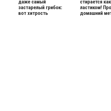
даже самый
стирается как
застарелый грибок:
ластиком! Пр
вот хитрость
домашний ме