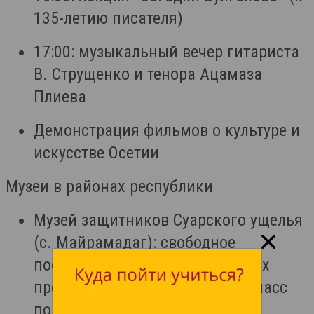
135-летию писателя)
17:00: музыкальный вечер гитариста
В. Струщенко и тенора Ацамаза
Плиева
Демонстрация фильмов о культуре и
искусстве Осетии
Музеи в районах республики
Музей защитников Суарского ущелья
(с. Майрамадаг): свободное
посещение, выставка старинных
предметов из дерева, мастер-класс
по старинной письменности,