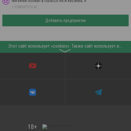
NIRVANA hookah & tobacco на А.Кесаева, 4
+7(988)879-72-42
Добавить предприятие
Этот сайт использует «cookies». Также сайт использует интернет-сервис для сбора технических данных касательно посетителей с целью получения маркетинговой и статистической информации. Условия обработки данных посетителей сайта см.
〉