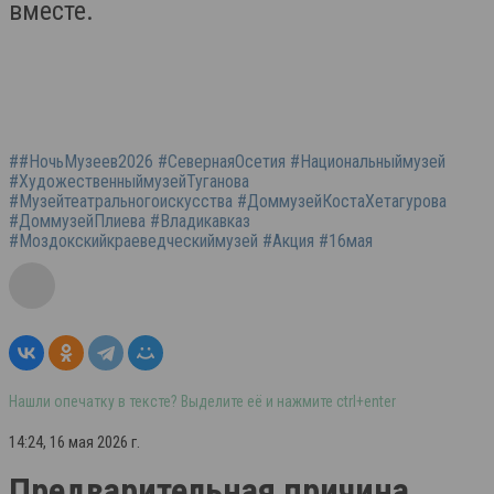
вместе.
##НочьМузеев2026 #СевернаяОсетия #Национальныймузей
#ХудожественныймузейТуганова
#Музейтеатральногоискусства #ДоммузейКостаХетагурова
#ДоммузейПлиева #Владикавказ
#Моздокскийкраеведческиймузей #Акция #16мая
Нашли опечатку в тексте? Выделите её и нажмите ctrl+enter
14:24, 16 мая 2026 г.
Предварительная причина