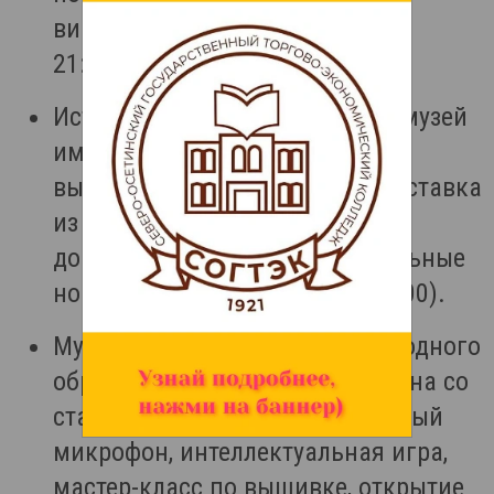
викторины, кинопоказ (12:00 –
21:00).
Историко-мемориальный дом-музей
им. Г.А. Цаголова (г. Дигора):
выставка детского рисунка, выставка
из личной коллекции жителя,
доклады школьников, музыкальные
номера, кинопоказ (12:00 – 21:00).
Музей истории, культуры и народного
образования (г. Ардон): фотозона со
старинным интерьером, открытый
микрофон, интеллектуальная игра,
мастер-класс по вышивке, открытие