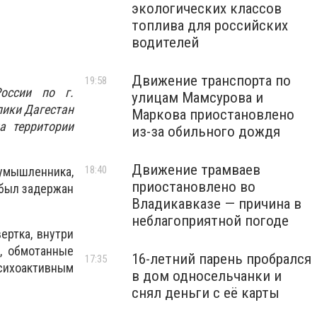
экологических классов
топлива для российских
водителей
Движение транспорта по
19:58
оссии по г.
улицам Мамсурова и
лики Дагестан
Маркова приостановлено
а территории
из-за обильного дождя
Движение трамваев
18:40
умышленника,
приостановлено во
 был задержан
Владикавказе — причина в
неблагоприятной погоде
ертка, внутри
, обмотанные
16-летний парень пробрался
17:35
психоактивным
в дом односельчанки и
снял деньги с её карты