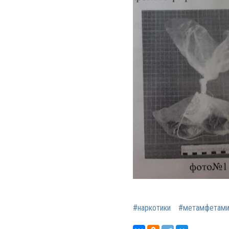
#наркотики
#метамфетами