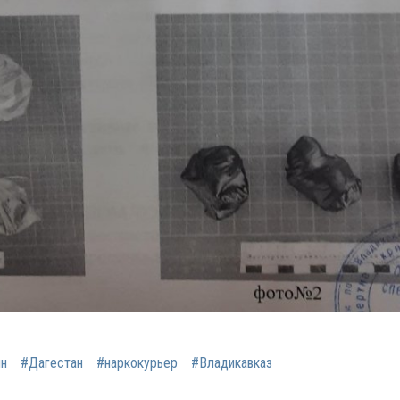
н
#Дагестан
#наркокурьер
#Владикавказ