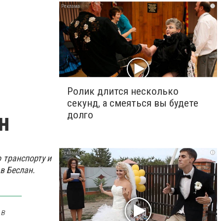
i
Ролик длится несколько
секунд, а смеяться вы будете
н
долго
i
 транспорту и
в Беслан.
 в