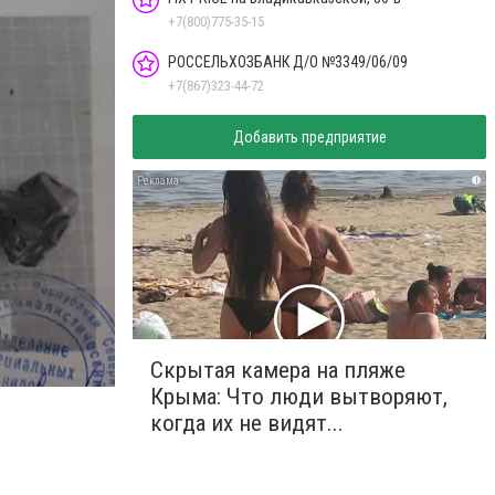
+7(800)775-35-15
РОССЕЛЬХОЗБАНК Д/О №3349/06/09
+7(867)323-44-72
Добавить предприятие
i
Скрытая камера на пляже
Крыма: Что люди вытворяют,
когда их не видят...