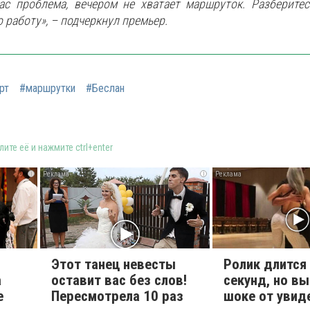
ас проблема, вечером не хватает маршруток. Разберитес
 работу», – подчеркнул премьер.
рт
#маршрутки
#Беслан
ите её и нажмите ctrl+enter
i
i
Этот танец невесты
Ролик длится
а
оставит вас без слов!
секунд, но вы
е
Пересмотрела 10 раз
шоке от увид