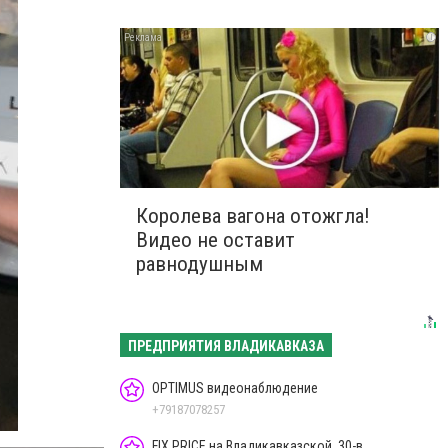
i
Королева вагона отожгла!
Видео не оставит
равнодушным
ПРЕДПРИЯТИЯ ВЛАДИКАВКАЗА
OPTIMUS видеонаблюдение
+79187078257
FIX PRICE на Владикавказской, 30-в