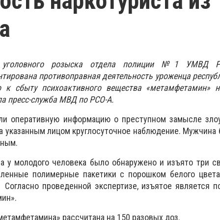
ость наркотуриста из
а
и уголовного розыска отдела полиции №1 УМВД Р
тирована противоправная деятельность уроженца респуб
о к сбыту психоактивного вещества «метамфетамин» н
ла пресс-служба МВД по РСО-А.
ли оперативную информацию о преступном замысле зло
за указанным лицом круглосуточное наблюдение. Мужчина
чным.
а у молодого человека было обнаружено и изъято три св
ленные полимерные пакетики с порошком белого цвета
. Согласно проведенной экспертизе, изъятое является 
ин».
метамфетамина» рассчитана на 150 разовых доз.