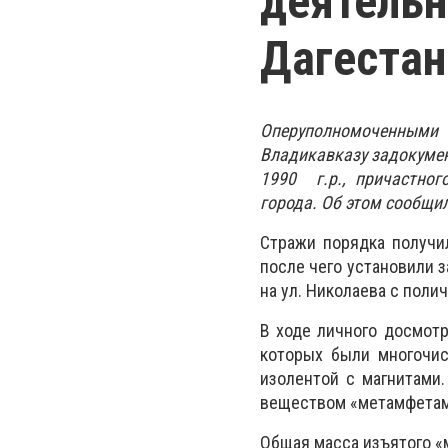
деятельн
Дагестан
Оперуполномоченным
Владикавказу задокумен
1990 г.р., причастног
города. Об этом сообщи
Стражи порядка получи
после чего установили 
на ул. Николаева с поли
В ходе личного досмотр
которых были многочис
изолентой с магнитами
веществом «метамфетам
Общая масса изъятого «