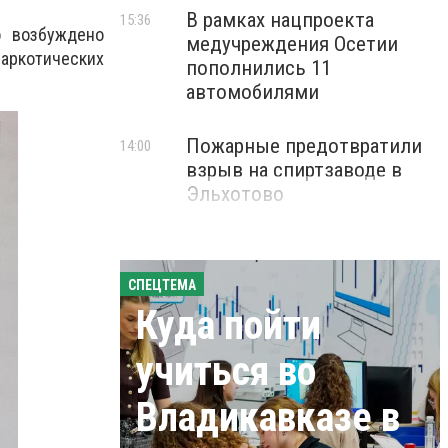
В рамках нацпроекта
15:36
о возбуждено
медучреждения Осетии
наркотических
пополнились 11
автомобилями
Пожарные предотвратили
14:00
взрыв на спиртзаводе в
Эльхотово
СПЕЦТЕМА
Куда пойти
учиться во
Владикавказе в