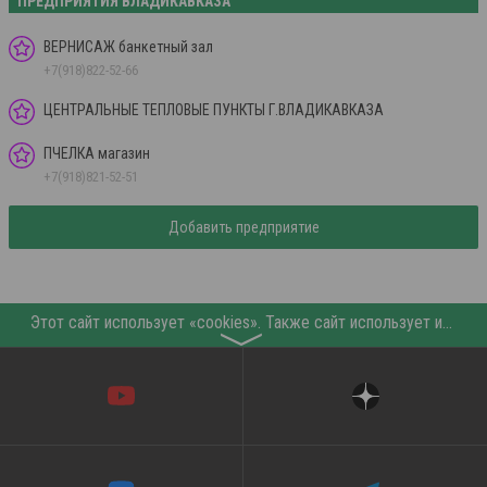
ПРЕДПРИЯТИЯ ВЛАДИКАВКАЗА
ВЕРНИСАЖ банкетный зал
+7(918)822-52-66
ЦЕНТРАЛЬНЫЕ ТЕПЛОВЫЕ ПУНКТЫ Г.ВЛАДИКАВКАЗА
ПЧЕЛКА магазин
+7(918)821-52-51
Добавить предприятие
Этот сайт использует «cookies». Также сайт использует интернет-сервис для сбора технических данных касательно посетителей с целью получения маркетинговой и статистической информации. Условия обработки данных посетителей сайта см.
〉