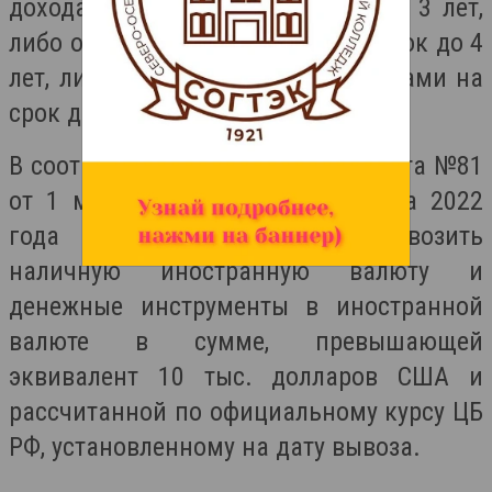
дохода осужденного за период до 3 лет,
либо ограничением свободы на срок до 4
лет, либо принудительными работами на
срок до 4 лет.
В соответствии с Указом Президента №81
от 1 марта 2022 года, со 2 марта 2022
года временно запрещено вывозить
наличную иностранную валюту и
денежные инструменты в иностранной
валюте в сумме, превышающей
эквивалент 10 тыс. долларов США и
рассчитанной по официальному курсу ЦБ
РФ, установленному на дату вывоза.