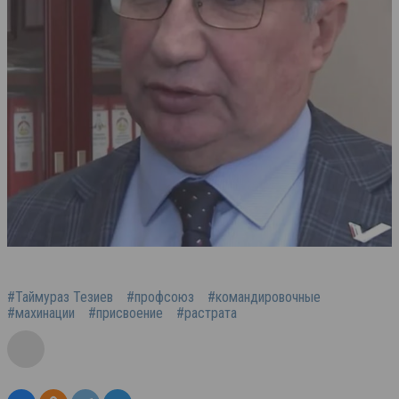
#Таймураз Тезиев
#профсоюз
#командировочные
#махинации
#присвоение
#растрата