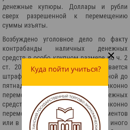
денежные купюры. Доллары и рубли
сверх разрешенной к перемещению
суммы изъяты.
Возбуждено уголовное дело по факту
контрабанды наличных денежных
средств в особо крупном размере по ч. 2
ст. 200.1 УК РФ. Деяние наказывается
штрафом в размере от десятикратной до
пятнадцатикратной суммы незаконно
перемещенных наличных денежных
средств и (или) стоимости незаконно
перемещенных денежных инструментов
или в размере заработной платы и иного