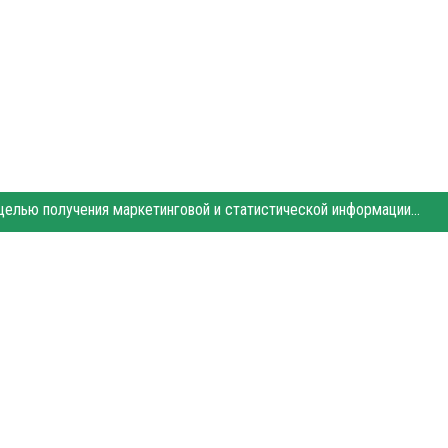
Этот сайт использует «cookies». Также сайт использует интернет-сервис для сбора технических данных касательно посетителей с целью получения маркетинговой и статистической информации. Условия обработки данных посетителей сайта см.