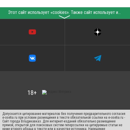
Этот сайт использует «cookies». Также сайт использует интернет-сервис для сбора технических данных касательно посетителей с целью получения маркетинговой и статистической информации. Условия обработки данных посетителей сайта см.
〉
Допускается цитирование материалов без получения предварительного согласия
e-osetia.ru при условии размещения в тексте обязательной ссылки на e-osetia.ru -
Сайт города Владикавказ. Для интернет-изданий обязательно размещение
прямой, открытой для поисковых систем гиперссылки на цитируемые статьи не
ниже второго абзаца в тексте или в качестве источника. Нарушение