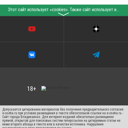
Этот сайт использует «cookies». Также сайт использует интернет-сервис для сбора технических данных касательно посетителей с целью получения маркетинговой и статистической информации. Условия обработки данных посетителей сайта см.
〉
Допускается цитирование материалов без получения предварительного согласия
e-osetia.ru при условии размещения в тексте обязательной ссылки на e-osetia.ru -
Сайт города Владикавказ. Для интернет-изданий обязательно размещение
прямой, открытой для поисковых систем гиперссылки на цитируемые статьи не
ниже второго абзаца в тексте или в качестве источника. Нарушение