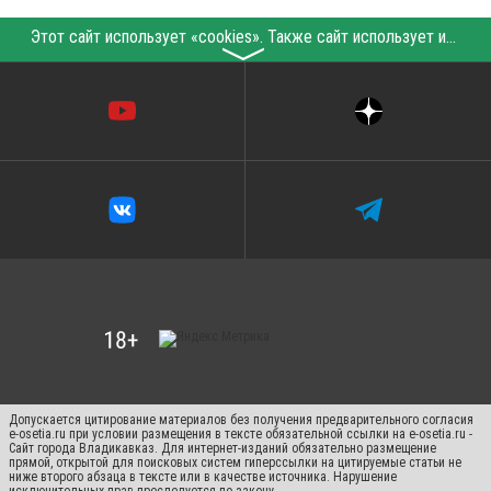
Этот сайт использует «cookies». Также сайт использует интернет-сервис для сбора технических данных касательно посетителей с целью получения маркетинговой и статистической информации. Условия обработки данных посетителей сайта см.
〉
Допускается цитирование материалов без получения предварительного согласия
e-osetia.ru при условии размещения в тексте обязательной ссылки на e-osetia.ru -
Сайт города Владикавказ. Для интернет-изданий обязательно размещение
прямой, открытой для поисковых систем гиперссылки на цитируемые статьи не
ниже второго абзаца в тексте или в качестве источника. Нарушение