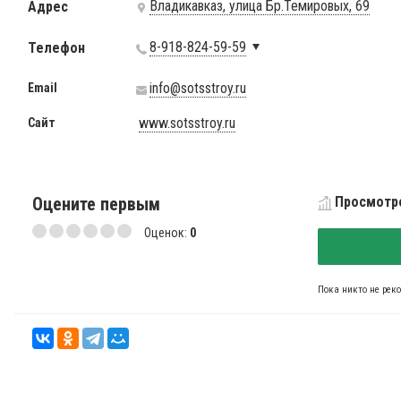
Владикавказ, улица Бр.Темировых, 69
Адрес
8-918-824-59-59
Телефон
info@sotsstroy.ru
Email
www.sotsstroy.ru
Сайт
Оцените первым
Просмотро
Оценок:
0
Пока никто не рек