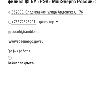
филиал ФГБУ «РЭА» МинЭнерго России»:
362003, Владикавказ, улица Ардонская, 176
+78672528201
- директор
socnti@rambler.ru
www.rosenergo.gov.ru
График работы
Сейчас закрыто