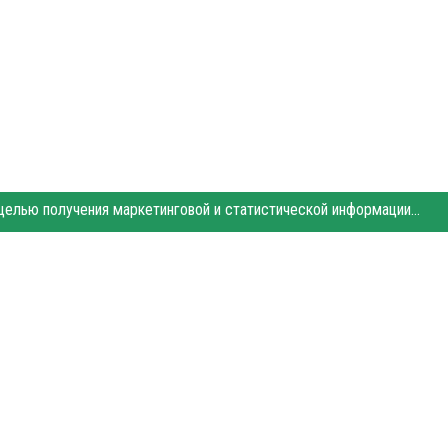
Этот сайт использует «cookies». Также сайт использует интернет-сервис для сбора технических данных касательно посетителей с целью получения маркетинговой и статистической информации. Условия обработки данных посетителей сайта см.