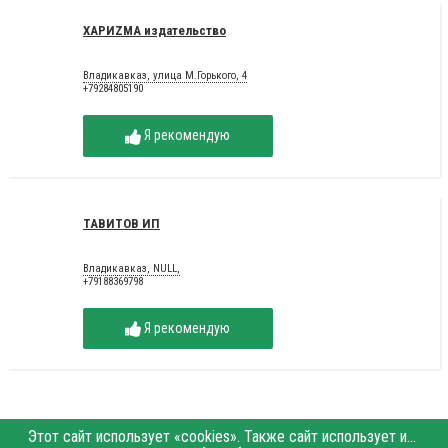
ХАРИZМА издательство
Владикавказ, улица М.Горького, 4
+79284805190
Я рекомендую
ТАВИТОВ ИП
Владикавказ, NULL,
+79188369798
Я рекомендую
Этот сайт использует «cookies». Также сайт использует интернет-сервис для сбора технических данных касательно посетителей с целью получения маркетинговой и статистической информации. Условия обработки данных посетителей сайта см.