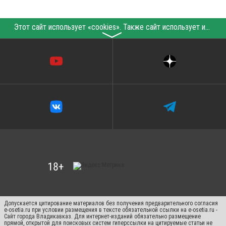
Этот сайт использует «cookies». Также сайт использует интернет-сервис для сбора технических данных касательно посетителей с целью получения маркетинговой и статистической информации. Условия обработки данных посетителей сайта см.
〉
Допускается цитирование материалов без получения предварительного согласия
e-osetia.ru при условии размещения в тексте обязательной ссылки на e-osetia.ru -
Сайт города Владикавказ. Для интернет-изданий обязательно размещение
прямой, открытой для поисковых систем гиперссылки на цитируемые статьи не