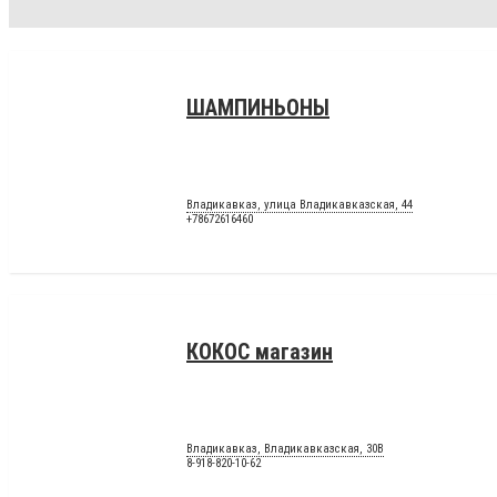
ШАМПИНЬОНЫ
Владикавказ, улица Владикавказская, 44
+78672616460
КОКОС магазин
Владикавказ, Владикавказская, 30В
8-918-820-10-62