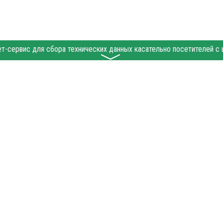
〉
etia.ru при условии размещения в тексте обязательной ссылки на e-osetia.ru - Сайт
 абзаца в тексте или в качестве источника. Нарушение исключительных прав преслед
 "Политические новости", "Пресс-релиз", "PR", "Официально" публикуются на правах 
ила сайта