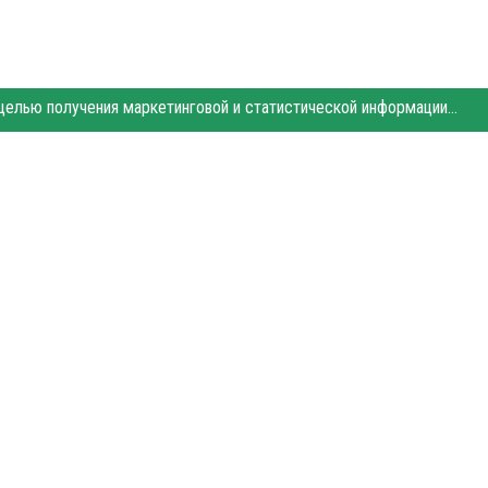
Этот сайт использует «cookies». Также сайт использует интернет-сервис для сбора технических данных касательно посетителей с целью получения маркетинговой и статистической информации. Условия обработки данных посетителей сайта см.
 города Владикавказ. Для интернет-изданий обязательно размещение прямой,
уется по закону.
рекламы.
Поддержка
и
развитие