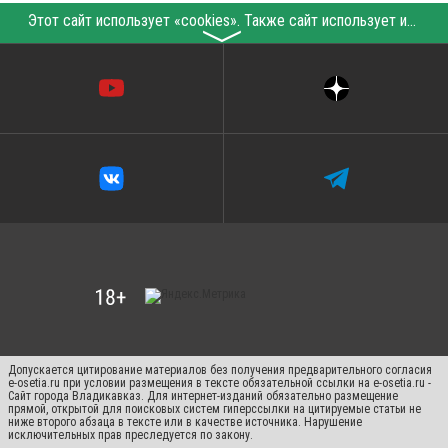
Этот сайт использует «cookies». Также сайт использует интернет-сервис для сбора технических данных касательно посетителей с целью получения маркетинговой и статистической информации. Условия обработки данных посетителей сайта см.
〉
Допускается цитирование материалов без получения предварительного согласия
e-osetia.ru при условии размещения в тексте обязательной ссылки на e-osetia.ru -
Сайт города Владикавказ. Для интернет-изданий обязательно размещение
прямой, открытой для поисковых систем гиперссылки на цитируемые статьи не
ниже второго абзаца в тексте или в качестве источника. Нарушение
исключительных прав преследуется по закону.