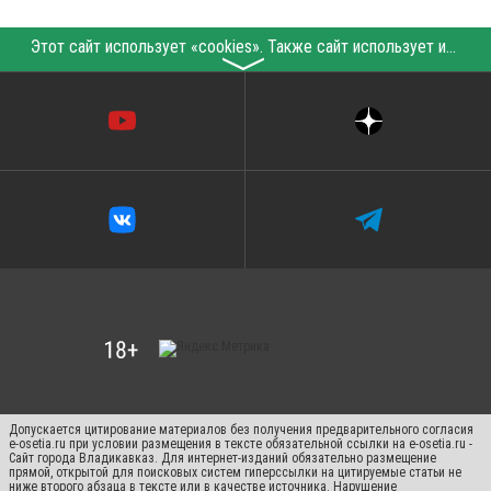
Этот сайт использует «cookies». Также сайт использует интернет-сервис для сбора технических данных касательно посетителей с целью получения маркетинговой и статистической информации. Условия обработки данных посетителей сайта см.
〉
Допускается цитирование материалов без получения предварительного согласия
e-osetia.ru при условии размещения в тексте обязательной ссылки на e-osetia.ru -
Сайт города Владикавказ. Для интернет-изданий обязательно размещение
прямой, открытой для поисковых систем гиперссылки на цитируемые статьи не
ниже второго абзаца в тексте или в качестве источника. Нарушение