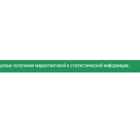
Этот сайт использует «cookies». Также сайт использует интернет-сервис для сбора технических данных касательно посетителей с целью получения маркетинговой и статистической информации. Условия обработки данных посетителей сайта см.