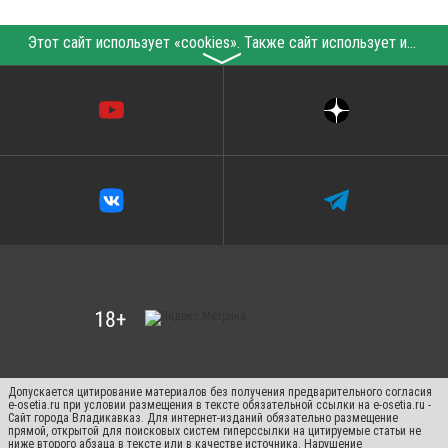
Этот сайт использует «cookies». Также сайт использует интернет-сервис для сбора технических данных касательно посетителей с целью получения маркетинговой и статистической информации. Условия обработки данных посетителей сайта см.
〉
Допускается цитирование материалов без получения предварительного согласия
e-osetia.ru при условии размещения в тексте обязательной ссылки на e-osetia.ru -
Сайт города Владикавказ. Для интернет-изданий обязательно размещение
прямой, открытой для поисковых систем гиперссылки на цитируемые статьи не
ниже второго абзаца в тексте или в качестве источника. Нарушение