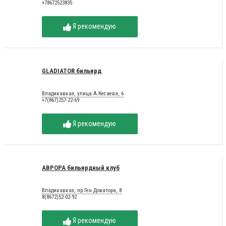
+78672523835
Я рекомендую
GLADIATOR бильярд
Владикавказ, улица А.Кесаева, 6
+7(867)257-22-69
Я рекомендую
АВРОРА бильярдный клуб
Владикавказ, пр.Ген.Доватора, 8
8(8672)52-02-92
Я рекомендую