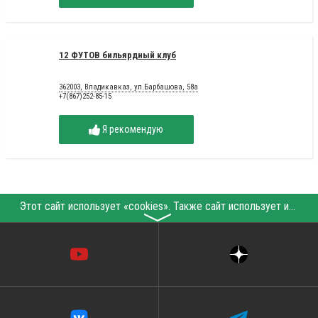
12 ФУТОВ бильярдный клуб
362003, Владикавказ, ул.Барбашова, 58а
+7(867)252-85-15
Я рекомендую
Этот сайт использует «cookies». Также сайт использует интернет-сервис для сбора технических данных касательно посетителей с целью получения маркетинговой и статистической информации. Условия обработки данных посетителей сайта см.
〉