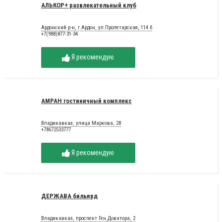
АЛЬКОР+ развлекательный клуб
Ардонский р-н, г.Ардон, ул.Пролетарская, 114 б
+7(988)877-31-34
Я рекомендую
АМРАН гостиничный комплекс
Владикавказ, улица Маркова, 28
+78672533777
Я рекомендую
ДЕРЖАВА бильярд
Владикавказ, проспект Ген.Доватора, 2