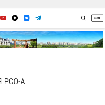
Войти
 РСО-А