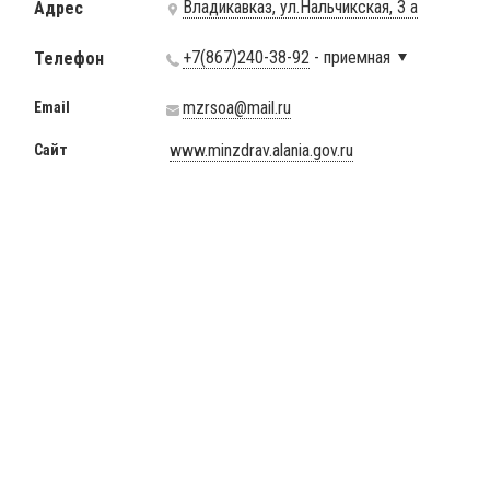
Владикавказ, ул.Нальчикская, 3 а
Адрес
+7(867)240-38-92
- приемная
Телефон
mzrsoa@mail.ru
Email
www.minzdrav.alania.gov.ru
Сайт