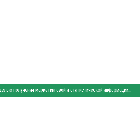
Этот сайт использует «cookies». Также сайт использует интернет-сервис для сбора технических данных касательно посетителей с целью получения маркетинговой и статистической информации. Условия обработки данных посетителей сайта см.