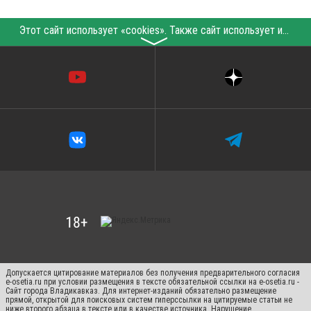
Этот сайт использует «cookies». Также сайт использует интернет-сервис для сбора технических данных касательно посетителей с целью получения маркетинговой и статистической информации. Условия обработки данных посетителей сайта см.
〉
Допускается цитирование материалов без получения предварительного согласия
e-osetia.ru при условии размещения в тексте обязательной ссылки на e-osetia.ru -
Сайт города Владикавказ. Для интернет-изданий обязательно размещение
прямой, открытой для поисковых систем гиперссылки на цитируемые статьи не
ниже второго абзаца в тексте или в качестве источника. Нарушение