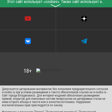
Этот сайт использует «cookies». Также сайт использует интернет-сервис для сбора технических данных касательно посетителей с целью получения маркетинговой и статистической информации. Условия обработки данных посетителей сайта см.
〉
Допускается цитирование материалов без получения предварительного согласия
e-osetia.ru при условии размещения в тексте обязательной ссылки на e-osetia.ru -
Сайт города Владикавказ. Для интернет-изданий обязательно размещение
прямой, открытой для поисковых систем гиперссылки на цитируемые статьи не
ниже второго абзаца в тексте или в качестве источника. Нарушение
исключительных прав преследуется по закону.