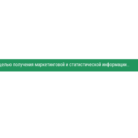
Этот сайт использует «cookies». Также сайт использует интернет-сервис для сбора технических данных касательно посетителей с целью получения маркетинговой и статистической информации. Условия обработки данных посетителей сайта см.