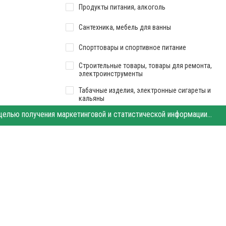
Продукты питания, алкоголь
Сантехника, мебель для ванны
Спорттовары и спортивное питание
Строительные товары, товары для ремонта,
электроинструменты
Табачные изделия, электронные сигареты и
кальяны
Этот сайт использует «cookies». Также сайт использует интернет-сервис для сбора технических данных касательно посетителей с целью получения маркетинговой и статистической информации. Условия обработки данных посетителей сайта см.
Ткани, товары для шитья и рукоделия
Товары для охоты, рыбалки, туризма
Товары для сада и огорода
Хозтовары, бытовая химия
Ювелирные изделия, украшения, бижутерия