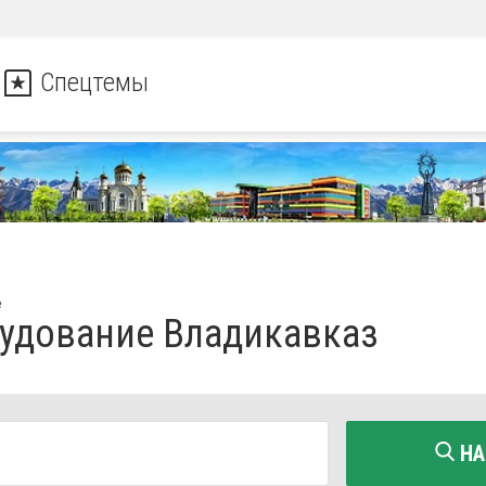
Спецтемы
е
удование Владикавказ
НА