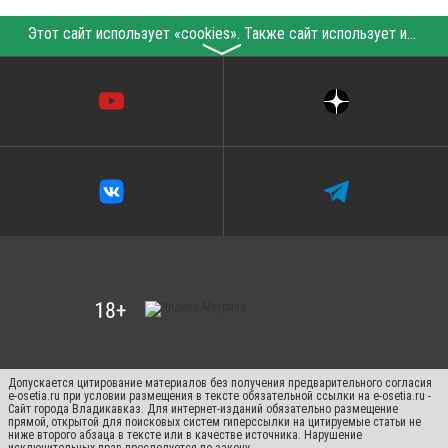
Этот сайт использует «cookies». Также сайт использует интернет-сервис для сбора технических данных касательно посетителей с целью получения маркетинговой и статистической информации. Условия обработки данных посетителей сайта см.
〉
Допускается цитирование материалов без получения предварительного согласия
e-osetia.ru при условии размещения в тексте обязательной ссылки на e-osetia.ru -
Сайт города Владикавказ. Для интернет-изданий обязательно размещение
прямой, открытой для поисковых систем гиперссылки на цитируемые статьи не
ниже второго абзаца в тексте или в качестве источника. Нарушение